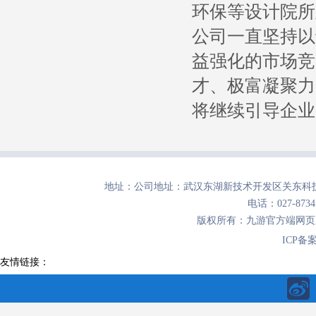
环保等设计院所
公司一直坚持以
益强化的市场竞
才、极富凝聚力
将继续引导企业
地址：公司地址：武汉东湖新技术开发区关东科技
电话：027-8734
版权所有：九游官方端网
ICP备
友情链接：