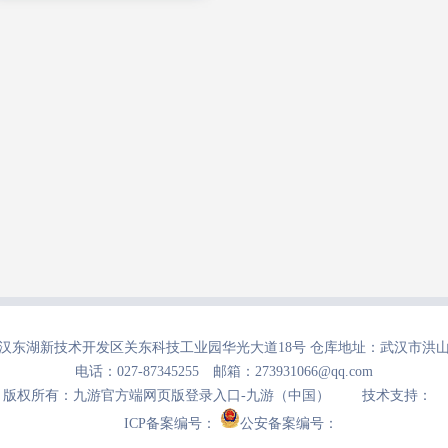
汉东湖新技术开发区关东科技工业园华光大道18号 仓库地址：武汉市洪
电话：027-87345255 邮箱：273931066@qq.com
版权所有：九游官方端网页版登录入口-九游（中国） 技术支持：
ICP备案编号：
公安备案编号：