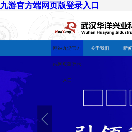
九游官方端网页版登录入口
网站九游官方
关于我们
新
端网页版登录
入口