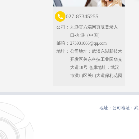
027-87345255
公司：
九游官方端网页版登录入
口-九游（中国）
邮箱：
273931066@qq.com
地址：
公司地址：武汉东湖新技术
开发区关东科技工业园华光
大道18号 仓库地址：武汉
市洪山区关山大道保利花园
地址：公司地址：武