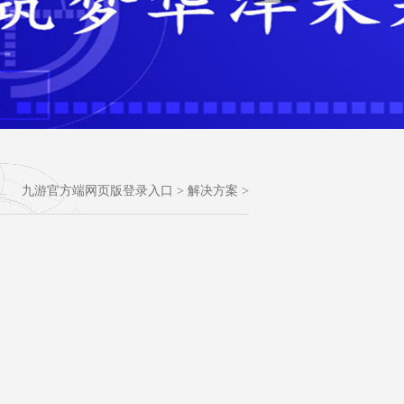
九游官方端网页版登录入口
>
解决方案
>