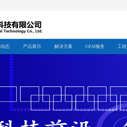
闻动态
产品展示
解决方案
OEM服务
工程