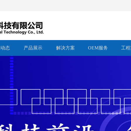
闻动态
产品展示
解决方案
OEM服务
工程