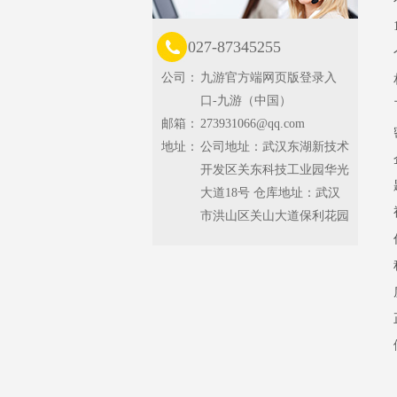
027-87345255
公司：
九游官方端网页版登录入
口-九游（中国）
邮箱：
273931066@qq.com
地址：
公司地址：武汉东湖新技术
开发区关东科技工业园华光
大道18号 仓库地址：武汉
市洪山区关山大道保利花园